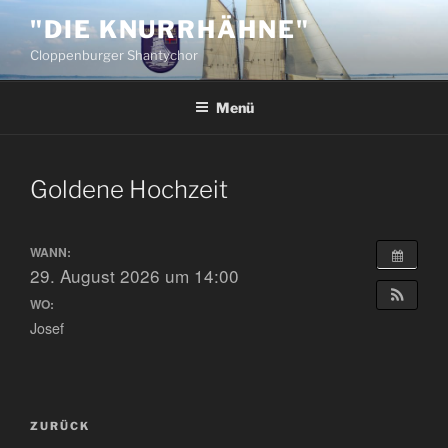
Zum
"DIE KNURRHÄHNE"
Inhalt
Cloppenburger Shantychor
springen
Menü
Goldene Hochzeit
WANN:
29. August 2026 um 14:00
WO:
Josef
Beitragsnavigation
Vorheriger
ZURÜCK